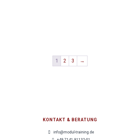
780,00
€
pro Person zzgl. MwSt.
Emotionales Verkaufen: Emotional Selling
780,00
€
pro Person zzgl. MwSt.
1
2
3
→
KONTAKT & BERATUNG
info@modul-training.de
+49 7141 91132-01