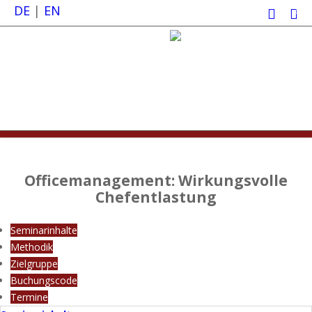
DE
|
EN
0
Officemanagement: Wirkungsvolle
Chefentlastung
Seminarinhalte
Methodik
Zielgruppe
Buchungscode
Termine