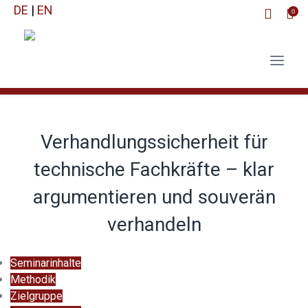
DE
|
EN
0
Verhandlungssicherheit für
technische Fachkräfte – klar
argumentieren und souverän
verhandeln
Seminarinhalte
Methodik
Zielgruppe