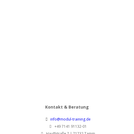
Techniker und Ingenieure
Verhandlungssicherheit für
im Kundendialog –
technische Fachkräfte –
technische Kompetenz
klar argumentieren und
verständlich vermitteln
souverän verhandeln
860,00
€
860,00
€
pro Person zzgl. MwSt.
pro Person zzgl. MwSt.
Effiziente Besprechungen
Konflinktmanagement –
für technische Fachkräfte
Konflikte erkennen, lösen
und Zusammenarbeit
stärken
860,00
€
860,00
€
pro Person zzgl. MwSt.
pro Person zzgl. MwSt.
Kontakt & Beratung
info@modul-training.de
+49 7141 91132-01
Hauffstraße 7 | 71732 Tamm