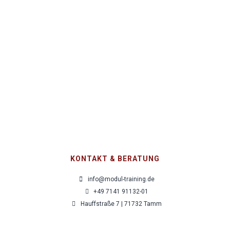
Konflinktmanagement – Konflikte erkennen,
lösen und Zusammenarbeit stärken
860,00
€
pro Person zzgl. MwSt.
KONTAKT & BERATUNG
info@modul-training.de
+49 7141 91132-01
Hauffstraße 7 | 71732 Tamm