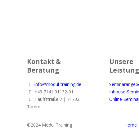
Deeskalationstraining für kommunale
Versorgungsbetriebe
860,00
€
pro Person zzgl. MwSt.
Kontakt &
Unsere
Beratung
Leistun
info@modul-training.de
Seminarangeb
+49 7141 91132-01
Inhouse-Semin
Hauffstraße 7 | 71732
Online-Semina
Tamm
©2024 Modul Training
Home