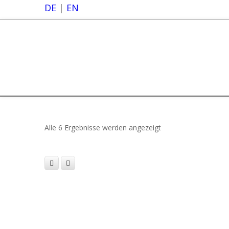
DE
|
EN
Alle 6 Ergebnisse werden angezeigt
Kundenkommunikation für Energiever
860,00
€
pro Person zzgl. MwSt.