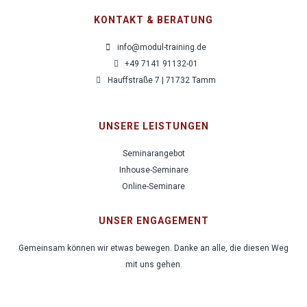
KONTAKT & BERATUNG
der
der
Optionen
info@modul-training.de
Seminarseite
Seminarse
können
+49 7141 91132-01
Hauffstraße 7 | 71732 Tamm
gewählt
gewählt
auf
UNSERE LEISTUNGEN
werden
werden
der
Seminarangebot
Seminarseite
Inhouse-Seminare
Online-Seminare
gewählt
UNSER ENGAGEMENT
werden
Gemeinsam können wir etwas bewegen. Danke an alle, die diesen Weg
mit uns gehen.