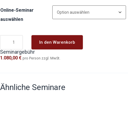
Online-Seminar
auswählen
In den Warenkorb
Seminargebühr
1.080,00
€
pro Person zzgl. MwSt.
Weiterbildung.
Austausch.
Auszeit.
Ähnliche Seminare
→
Verhandlungstraining
Besprechungen
Fragetechnik:
für Einkäufer:
leiten –
Die Kunst des
Souverän
Moderieren,
richtigen
Verhandlungen
strukturieren &
Fragens