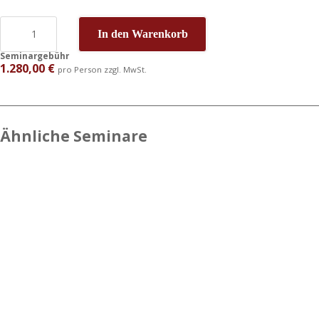
In den Warenkorb
Seminargebühr
1.280,00
€
pro Person zzgl. MwSt.
Ähnliche Seminare
Präsentieren
Stimme
Konfliktmanagement:
und
und
Konflikte erkennen –
gewinnen: Ihr
Sprache:
Konflikte lösen
wirkungsvoller
Mehr
780,00
€
Auftritt
Sicherheit
pro Person
zzgl. MwSt.
am
1.280,00
€
Telefon
pro Person
zzgl. MwSt.
780,00
€
pro Person
zzgl. MwSt.