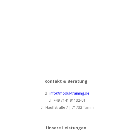
Fragetechnik:
Die Kunst des
richtigen
Fragens
1.280,00
€
pro Person
zzgl. MwSt.
Kontakt & Beratung
info@modul-training.de
+49 7141 91132-01
Hauffstraße 7 | 71732 Tamm
Unsere Leistungen