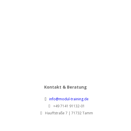
Präsentorik: Präsentation und Rhetorik
1.280,00
€
pro Person zzgl. MwSt.
Online Seminar – Präsentorik: Präsentation
und Rhetorik
1.080,00
€
pro Person zzgl. MwSt.
Kontakt & Beratung
info@modul-training.de
+49 7141 91132-01
Hauffstraße 7 | 71732 Tamm