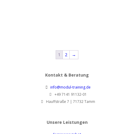
Small Talk & Business-
persolog® Training: Sich
Knigge: Souverän auftreten
selbst & das Team besser
mit Stil
verstehen
1.280,00
€
780,00
€
pro Person zzgl.
pro Person zzgl. MwSt.
MwSt.
1
2
→
Kontakt & Beratung
info@modul-training.de
+49 7141 91132-01
Hauffstraße 7 | 71732 Tamm
Unsere Leistungen