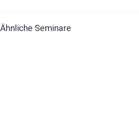
Ähnliche Seminare
Vom Call
Wachstumsmanagement
Messetraining:
Center
& strategische
Machen Sie aus
zum
Marktpositionierung
Messekontakten
Kunden
Aufträge!
780,00
€
Service
pro Person
780,00
€
zzgl. MwSt.
Center
pro Person
zzgl. MwSt.
780,00
€
pro Person
zzgl. MwSt.
Großkunden
perfekt
betreuen:
Techniken