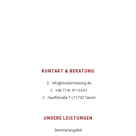
im Key-
Account-
Management
1.280,00
€
pro Person
zzgl. MwSt.
KONTAKT & BERATUNG
info@modul-training.de
+49 7141 91132-01
Hauffstraße 7 | 71732 Tamm
UNSERE LEISTUNGEN
Seminarangebot