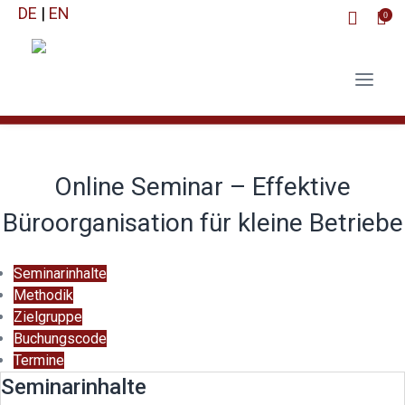
DE
|
EN
0
Online Seminar – Effektive
Büroorganisation für kleine Betriebe
Seminarinhalte
Methodik
Zielgruppe
Buchungscode
Termine
Seminarinhalte