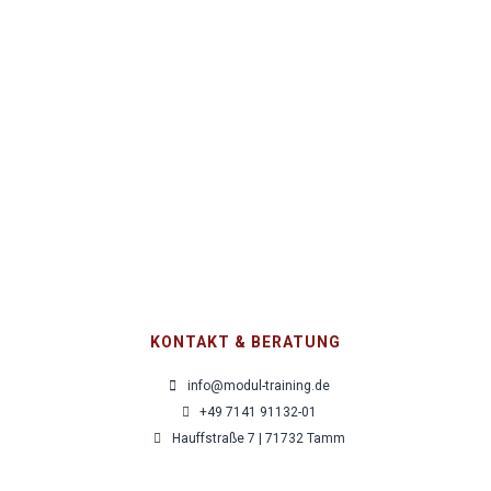
Entscheidungen unter Zeit- und
Sicherheitsdruck – sicher und strukturiert
1.360,00
€
pro Person zzgl. MwSt.
KONTAKT & BERATUNG
info@modul-training.de
+49 7141 91132-01
Hauffstraße 7 | 71732 Tamm