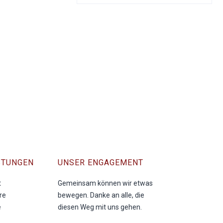
sdruck – sicher und strukturiert
STUNGEN
UNSER ENGAGEMENT
t
Gemeinsam können wir etwas
re
bewegen. Danke an alle, die
e
diesen Weg mit uns gehen.