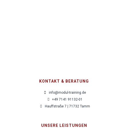
Leading Virtually
980,00
€
pro Person zzgl. MwSt.
KONTAKT & BERATUNG
info@modul-training.de
+49 7141 91132-01
Hauffstraße 7 | 71732 Tamm
UNSERE LEISTUNGEN