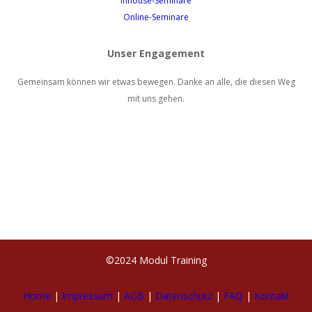
Inhouse-Seminare
Online-Seminare
Unser Engagement
Gemeinsam können wir etwas bewegen. Danke an alle, die diesen Weg
mit uns gehen.
©2024 Modul Training
Weiterbildung.
Austausch.
Auszeit.
Home
|
Impressum
|
AGB
|
Datenschutz
|
FAQ
|
Kontakt