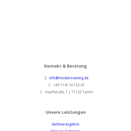
Schwierige Gespräche im
Führungsalltag – Haltung,
Struktur & Wirkung
1.420,00
€
pro Person zzgl.
MwSt.
Kontakt & Beratung
info@modul-training.de
+49 7141 91132-01
Hauffstraße 7 | 71732 Tamm
Unsere Leistungen
Seminarangebot