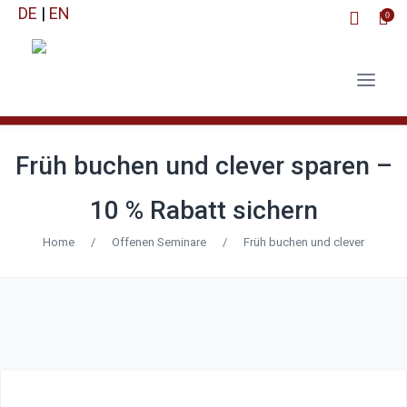
DE
|
EN
0
Früh buchen und clever sparen –
10 % Rabatt sichern
Home
/
Offenen Seminare
/
Früh buchen und clever