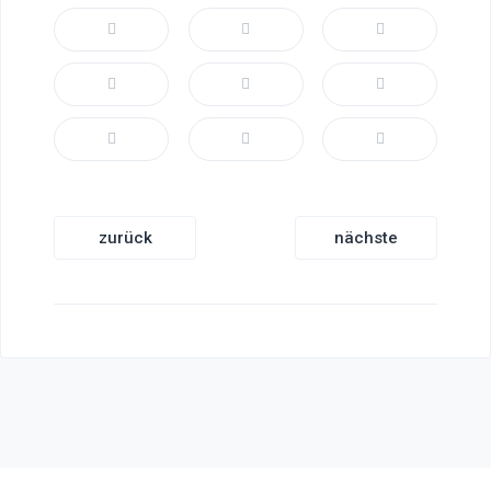
Beitragsnavigation
zurück
nächste